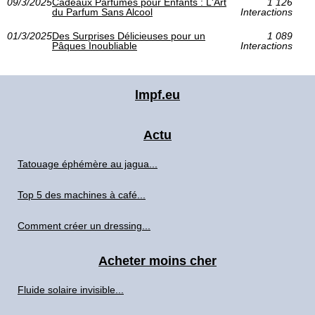
09/3/2025
Cadeaux Parfumés pour Enfants : L'Art
1 126
du Parfum Sans Alcool
Interactions
01/3/2025
Des Surprises Délicieuses pour un
1 089
Pâques Inoubliable
Interactions
lmpf.eu
Actu
Tatouage éphémère au jagua...
Top 5 des machines à café...
Comment créer un dressing...
Acheter moins cher
Fluide solaire invisible...