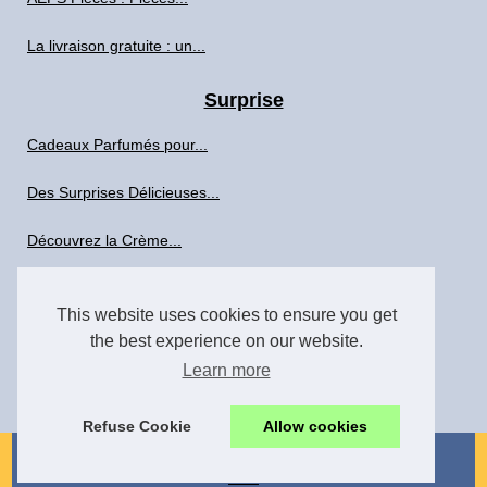
La livraison gratuite : un...
Surprise
Cadeaux Parfumés pour...
Des Surprises Délicieuses...
Découvrez la Crème...
Uniquement sur notre site
This website uses cookies to ensure you get
Profitez des entrepôts...
the best experience on our website.
Learn more
Maximisez votre utilisation...
Refuse Cookie
Allow cookies
© 2026
Lmpf.eu
|
Menu Structure
|
Cookies Policy
|
RSS
retail