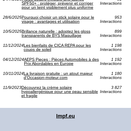
SPF50+ : protéger, prévenir et corriger
Interactions
pour un teint visiblement plus uniforme
28/6/2025
Pourquoi choisir un stick solaire pour le
953
visage : avantages et utilisation
Interactions
10/5/2025
Brillance naturelle : adoptez les gloss
899
transparents de BYS Maquillage
Interactions
11/12/2024
Les bienfaits de CICA REPA pour les
1 198
coups de soleil
Interactions
04/12/2024
AEPS Pieces : Pièces Automobiles à des
1 192
Prix Abordables en Europe
Interactions
10/11/2024
La livraison gratuite : un atout majeur
1 180
d'Occasion-moteur.com
Interactions
11/9/2023
Découvrez la crème solaire
3 827
hypoallergénique pour une peau sensible
Interactions
et fragile
lmpf.eu